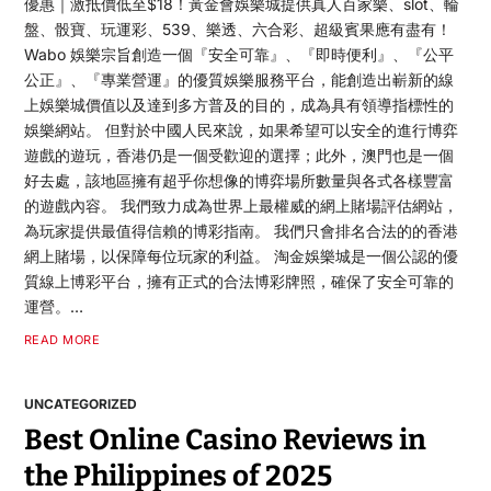
優惠｜激抵價低至$18！黃金會娛樂城提供真人百家樂、slot、輪
盤、骰寶、玩運彩、539、樂透、六合彩、超級賓果應有盡有！
Wabo 娛樂宗旨創造一個『安全可靠』、『即時便利』、『公平
公正』、『專業營運』的優質娛樂服務平台，能創造出嶄新的線
上娛樂城價值以及達到多方普及的目的，成為具有領導指標性的
娛樂網站。 但對於中國人民來說，如果希望可以安全的進行博弈
遊戲的遊玩，香港仍是一個受歡迎的選擇；此外，澳門也是一個
好去處，該地區擁有超乎你想像的博弈場所數量與各式各樣豐富
的遊戲內容。 我們致力成為世界上最權威的網上賭場評估網站，
為玩家提供最值得信賴的博彩指南。 我們只會排名合法的的香港
網上賭場，以保障每位玩家的利益。 淘金娛樂城是一個公認的優
質線上博彩平台，擁有正式的合法博彩牌照，確保了安全可靠的
運營。…
READ MORE
UNCATEGORIZED
Best Online Casino Reviews in
the Philippines of 2025