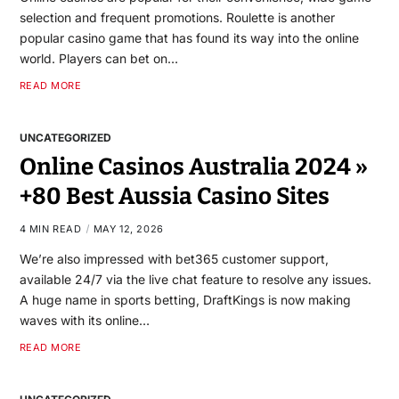
selection and frequent promotions. Roulette is another
popular casino game that has found its way into the online
world. Players can bet on…
READ MORE
UNCATEGORIZED
Online Casinos Australia 2024 »
+80 Best Aussia Casino Sites
4 MIN READ
MAY 12, 2026
We’re also impressed with bet365 customer support,
available 24/7 via the live chat feature to resolve any issues.
A huge name in sports betting, DraftKings is now making
waves with its online…
READ MORE