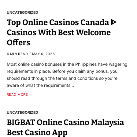
UNCATEGORIZED
Top Online Casinos Canada ᐈ
Casinos With Best Welcome
Offers
4 MIN READ
MAY 6, 2026
Most online casino bonuses in the Philippines have wagering
requirements in place. Before you claim any bonus, you
should read through the terms and conditions so you’re
aware of what the requirements…
READ MORE
UNCATEGORIZED
BIGBAT Online Casino Malaysia
Best Casino App