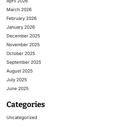
April 2026
March 2026
February 2026
January 2026
December 2025
November 2025
October 2025
September 2025
August 2025
July 2025
June 2025
Categories
Uncategorized